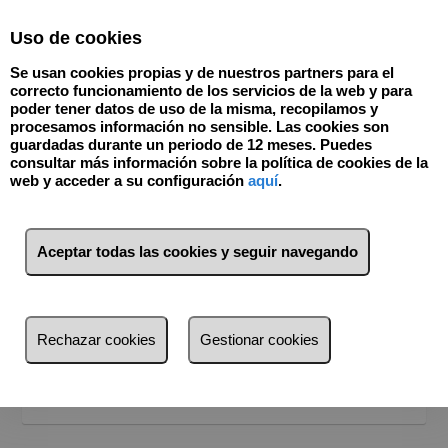
Select Language
▼
Uso de cookies
918904388
Se usan cookies propias y de nuestros partners para el
correcto funcionamiento de los servicios de la web y para
poder tener datos de uso de la misma, recopilamos y
procesamos información no sensible. Las cookies son
guardadas durante un periodo de 12 meses. Puedes
consultar más información sobre la política de cookies de la
web y acceder a su configuración
aquí
.
BUSCADOR
Venta
Alquiler
Aceptar todas las cookies y seguir navegando
¿Dónde quieres buscar?
Provincia
Provincia
Rechazar cookies
Gestionar cookies
Busca por referencia, precio, tipo...
A Coruña (54)
Buscar
Alicante (62)
Almería (29)