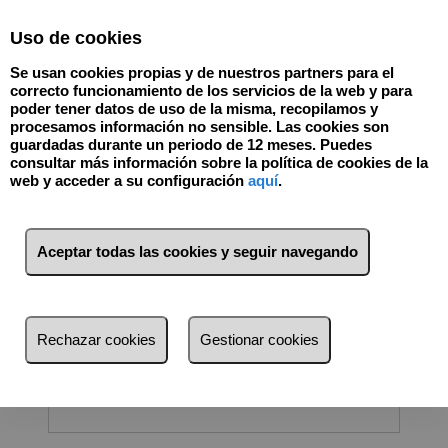
Select Language
▼
Uso de cookies
918904388
Se usan cookies propias y de nuestros partners para el
correcto funcionamiento de los servicios de la web y para
poder tener datos de uso de la misma, recopilamos y
procesamos información no sensible. Las cookies son
¿Estás pensando en comprar una propiedad?
guardadas durante un periodo de 12 meses. Puedes
consultar más información sobre la política de cookies de la
Rellena el formulario y te ayudaremos a gestionar todo el proceso de
web y acceder a su configuración
aquí
.
compra: desde la búsqueda hasta la entrega de llaves y mucho más.
Aceptar todas las cookies y seguir navegando
Datos personales
Rechazar cookies
Gestionar cookies
*
Nombre